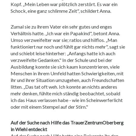
Kopf. „Mein Leben war plötzlich zerstört. Es war ein
Schock, eine ganz schlimme Zeit", schildert Anna.
Zumal sie zu ihrem Vater ein sehr gutes und enges
Verhältnis hatte. „Ich war ein Papakind", betont Anna.
Umso verzweifelter war sie; ratlos und hilflos. „Man
funktioniert nur noch und fühlt gar nichts mehr", sagt sie
und schiebt leise hinterher: „Anfangs hatte ich auch
verzweifelte Gedanken." In der Schule und bei der
Ausbildung konnte sie sich kaum konzentrieren, viele
Menschen in ihrem Umfeld hatten Schwierigkeiten, mit
ihr und ihrer Situation umzugehen, auch Freundschaften
litten. „Das tat oft weh. Ich konnte an nichts anderes
mehr denken, fühlte mich ständig beobachtet, sobald
ich das Haus verlassen habe - wie im Scheinwerferlicht
oder mit einem Stempel auf der Stirn."
Auf der Suche nach Hilfe das TrauerZentrumOberberg
in Wiehl entdeckt
Auf der Suche nach Hilfe hatte eine Bekannte ihr den